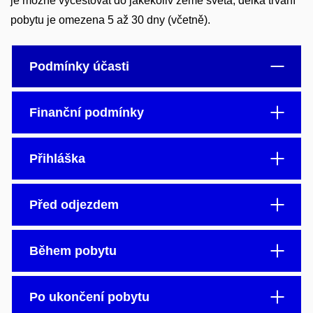
je možné vycestovat do jakékoliv země světa, délka trvání
pobytu je omezena 5 až 30 dny (včetně).
Podmínky účasti
Finanční podmínky
Přihláška
Před odjezdem
Během pobytu
Po ukončení pobytu