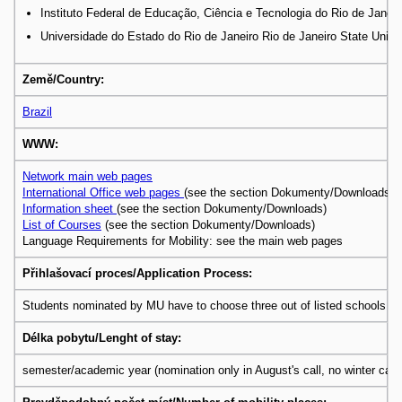
Instituto Federal de Educação, Ciência e Tecnologia do Rio de Janeir
Universidade do Estado do Rio de Janeiro Rio de Janeiro State Unive
Země/Country:
Brazil
WWW:
Network main web pages
International Office web pages
(see the section Dokumenty/Downloads)
Information sheet
(see the section Dokumenty/Downloads)
List of Courses
(see the section Dokumenty/Downloads)
Language Requirements for Mobility: see the main web pages
Přihlašovací proces/Application Process:
Students nominated by MU have to choose three out of listed schools to 
Délka pobytu/Lenght of stay:
semester/academic year (nomination only in August's call, no winter call)