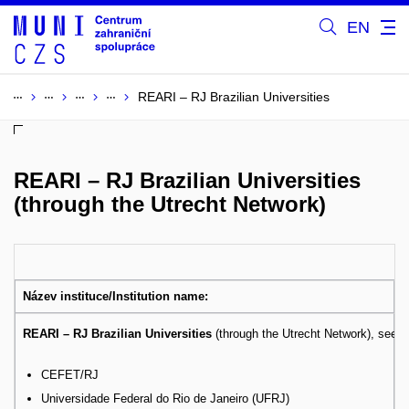
EN
REARI – RJ Brazilian Universities
Network main web pages
International Office web pages
(see the section Dokumenty/Downloads)
REARI – RJ Brazilian Universities
Information sheet
(see the section Dokumenty/Downloads)
(through the Utrecht Network)
List of Courses
(see the section Dokumenty/Downloads)
Language Requirements for Mobility: see the main web pages
Název instituce/Institution name:
REARI – RJ Brazilian Universities
(through the Utrecht Network), see pa
CEFET/RJ
Universidade Federal do Rio de Janeiro (UFRJ)