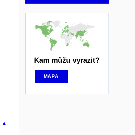
Kam můžu vyrazit?
MAPA
u ▲