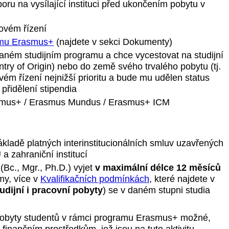
ru na vysílající instituci před ukončením pobytu v
ovém řízení
amu Erasmus+
(najdete v sekci Dokumenty)
vaném studijním programu a chce vycestovat na studijní
try of Origin) nebo do země svého trvalého pobytu (tj.
ém řízení nejnižší prioritu a bude mu udělen status
 přidělení stipendia
smus+ / Erasmus Mundus / Erasmus+ ICM
základě platných interinstitucionálních smluv uzavřených
a zahraniční institucí
Bc., Mgr., Ph.D.) vyjet
v maximální délce 12 měsíců
my, více v
Kvalifikačních podmínkách
, které najdete v
udijní i pracovní pobyty
) se v daném stupni studia
 pobyty studentů v rámci programu Erasmus+ možné,