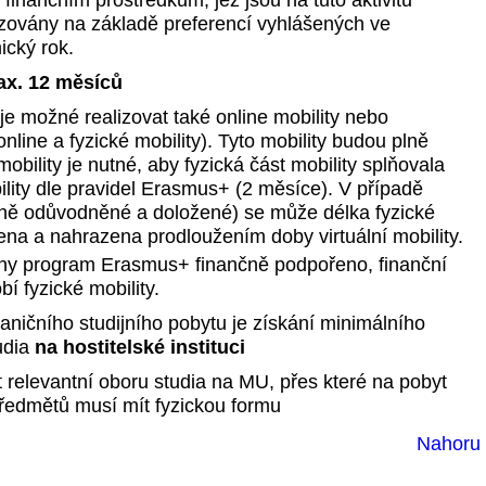
inančním prostředkům, jež jsou na tuto aktivitu
zovány na základě preferencí vyhlášených ve
ický rok.
ax. 12 měsíců
 možné realizovat také online mobility nebo
line a fyzické mobility). Tyto mobility budou plně
bility je nutné, aby fyzická část mobility splňovala
lity dle pravidel Erasmus+ (2 měsíce). V případě
dně odůvodněné a doložené) se může délka fyzické
šena a nahrazena prodloužením doby virtuální mobility.
rany program Erasmus+ finančně podpořeno, finanční
í fyzické mobility.
ičního studijního pobytu je získání minimálního
udia
na hostitelské instituci
relevantní oboru studia na MU, přes které na pobyt
předmětů musí mít fyzickou formu
Nahor