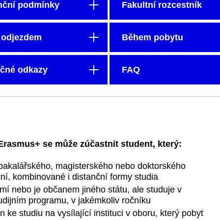
nční podmínky
Fakultní rozcestník
 odjezdem
Během pobytu
ečné odkazy
FAQ
Erasmus+ se může zúčastnit student, který:
akalářského, magisterského nebo doktorského
í, kombinované i distanční formy studia
í nebo je občanem jiného státu, ale studuje v
dijním programu, v jakémkoliv ročníku
ke studiu na vysílající instituci v oboru, který pobyt