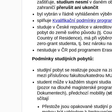
zaštiťuje,
studium
nesmí
v daném obo
zahraničí
přerušit ani ukončit
byl vybrán v řádně vyhlášeném výběr
splňuje
Kvalifikační podmínky progr
studuje v České republice v akredito
pobyt do země svého původu (tj. Coun
Country of Residence), má při výběrov
zero-grant studenta, tj. bez nároku na
nestuduje v ČR pod programem Era
Podmínky studijních pobytů:
studijní pobyt se realizuje pouze na 
mezi příslušnou fakultou/katedrou MU 
student může v každém stupni studia (
(pozor na dlouhé magisterské progra
Dokumentech), předchozí mobility (
st
sčítají
Přestože jsou opakované studijní