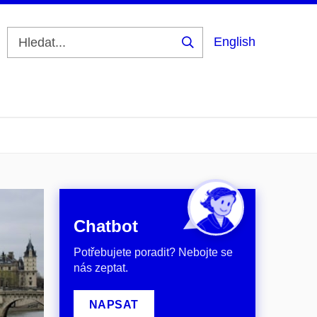
English
Vyhledat
Chatbot
Potřebujete poradit? Nebojte se
nás zeptat.
NAPSAT