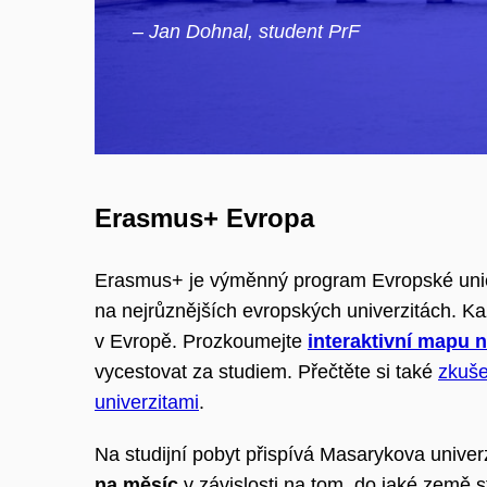
– Jan Dohnal, student PrF
Erasmus+ Evropa
Erasmus+ je výměnný program Evropské unie
na nejrůznějších evropských univerzitách. Ka
v Evropě. Prozkoumejte
interaktivní mapu 
vycestovat za studiem. Přečtěte si také
zkuše
univerzitami
.
Na studijní pobyt přispívá Masarykova unive
na měsíc
v závislosti na tom, do jaké země st