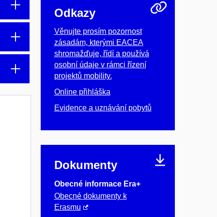
Odkazy
Věnujte prosím pozornost
zásadám, kterými EACEA
shromažďuje, řídí a používá
osobní údaje v rámci řízení
projektů mobility.
Online přihláška
Evidence a uznávání pobytů
Dokumenty
Obecné informace Era+
Obecné dokumenty k
Erasmu