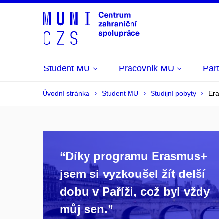
Student MU
Pracovník MU
Part
Úvodní stránka
Student MU
Studijní pobyty
Er
“Díky programu Erasmus+
jsem si vyzkoušel žít delší
dobu v Paříži, což byl vždy
můj sen.”