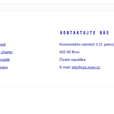
s
Kontaktujte nás
osti
Komenského náměstí 2 (3. patro)
 charter
602 00 Brno
mobilit
Česká republika
právy
E-mail:
info@czs.muni.cz