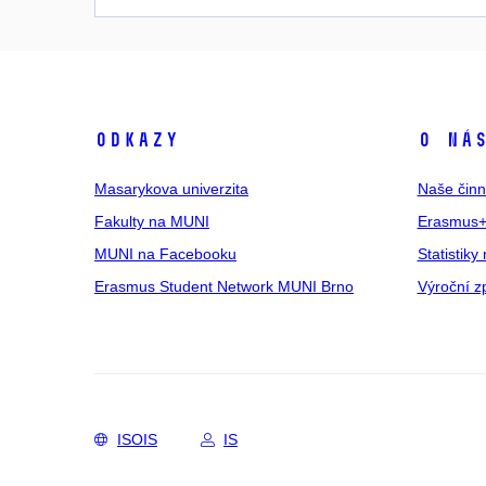
Odkazy
O ná
Masarykova univerzita
Naše činn
Fakulty na MUNI
Erasmus+
MUNI na Facebooku
Statistiky 
Erasmus Student Network MUNI Brno
Výroční z
ISOIS
IS