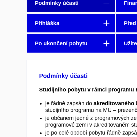
Podmínky účasti
Fina
Přihláška
Před
Po ukončení pobytu
Užit
Podmínky účasti
Studijního pobytu v rámci programu 
je řádně zapsán do
akreditovaného
b
studijního programu na MU – prezenčn
je občanem jedné z programových zem
programové zemi v akreditovaném stu
je po celé období pobytu řádně zapsán 