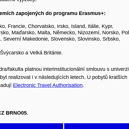
 zemích zapojených do programu Erasmus+:
, Francie, Chorvatsko, Irsko, Island, Itálie, Kypr,
ursko, Maďarsko, Malta, Německo, Nizozemí, Norsko, Pol
 Severní Makedonie, Slovensko, Slovinsko, Srbsko,
Švýcarsko a Velká Británie.
a/fakulta platnou interinstitucionální smlouvu s univerz
yt realizovat i v následujících letech. U pobytů kratších
žadují
Electronic Travel Authorisation
.
CZ BRNO05
.