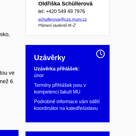
Oldřiška Schüllerová
tel: +420 549 49 7976
schullerova@czs.muni.cz
Příjmení studentů M–Ž
sko,
Uzávěrky
Uzávěrka přihlášek:
itou ve
únor
 než 6
Termíny přihlášek jsou v
kompetenci fakult MU
Podrobné informace vám sdělí
koordinátor na katedře/ústavu