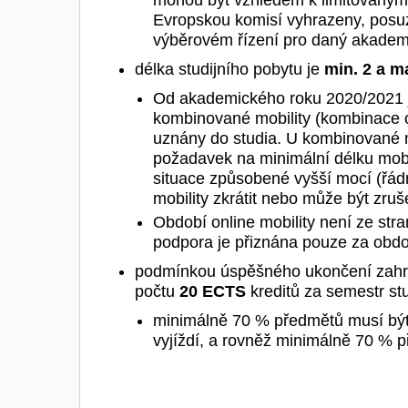
mohou být vzhledem k limitovaným f
Evropskou komisí vyhrazeny, posu
výběrovém řízení pro daný akadem
délka studijního pobytu je
min. 2 a m
Od akademického roku 2020/2021 je
kombinované mobility (kombinace on
uznány do studia. U kombinované mo
požadavek na minimální délku mobi
situace způsobené vyšší mocí (řá
mobility zkrátit nebo může být zru
Období online mobility není ze st
podpora je přiznána pouze za obdob
podmínkou úspěšného ukončení zahran
počtu
20 ECTS
kreditů za semestr st
minimálně 70 % předmětů musí být 
vyjíždí, a rovněž minimálně 70 % 