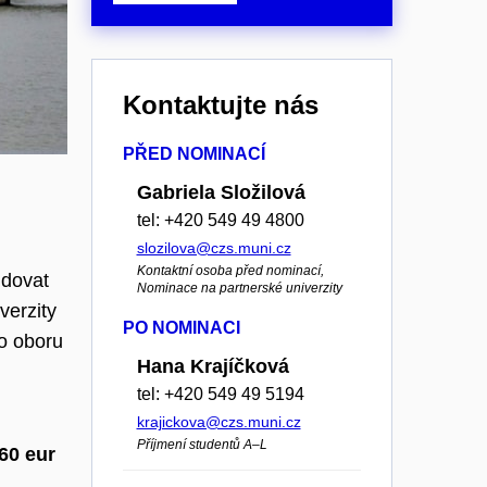
Kontaktujte nás
PŘED NOMINACÍ
Gabriela Složilová
tel: +420 549 49 4800
slozilova@czs.muni.cz
Kontaktní osoba před nominací,
udovat
Nominace na partnerské univerzity
verzity
PO NOMINACI
ho oboru
Hana Krajíčková
tel: +420 549 49 5194
krajickova@czs.muni.cz
Příjmení studentů A–L
60 eur