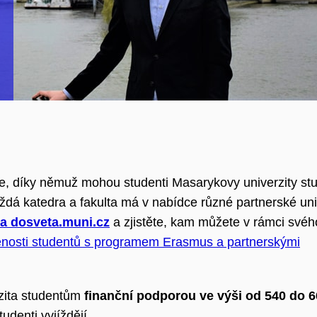
, díky němuž mohou studenti Masarykovy univerzity st
ždá katedra a fakulta má v nabídce různé partnerské uni
na dosveta.muni.cz
a zjistěte, kam můžete v rámci své
nosti studentů s programem Erasmus a partnerskými
rzita studentům
finanční podporou ve výši od 540 do 6
udenti vyjíždějí.