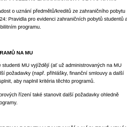
dost o uznání předmětů/kreditů ze zahraničního pobytu
2024: Pravidla pro evidenci zahraničních pobytů studentů 
obilitním programu.
GRAMŮ NA MU
ré studenti MU vyjíždějí (ať už administrovaných na MU
ší požadavky (např. přihlášky, finanční smlouvy a další
lnit, aby naplnil kritéria těchto programů.
brových řízení také stanovit další požadavky ohledně
rogramy.