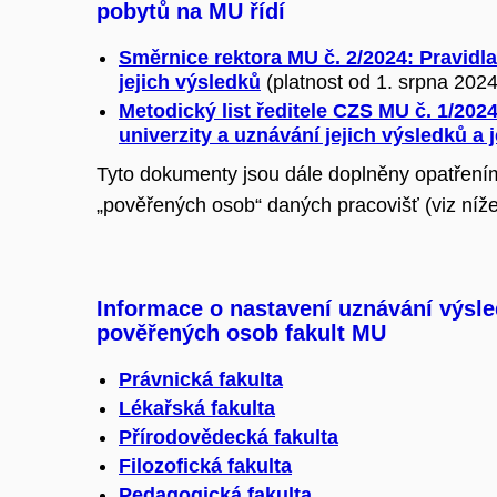
pobytů na MU řídí
Směrnice rektora MU č. 2/2024: Pravidl
jejich výsledků
(platnost od 1. srpna 2024
Metodický list ředitele CZS MU č. 1/20
univerzity a uznávání jejich výsledků
a 
Tyto dokumenty jsou dále doplněny opatřeními
„pověřených osob“ daných pracovišť (viz níže 
Informace o nastavení uznávání výsle
pověřených osob fakult MU
Právnická fakulta
Lékařská fakulta
Přírodovědecká fakulta
Filozofická fakulta
Pedagogická fakulta