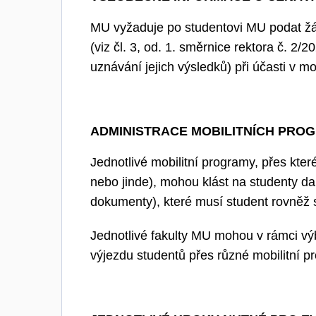
MU vyžaduje po studentovi MU podat žá
(viz čl. 3, od. 1. směrnice rektora č. 2/
uznávání jejich výsledků) při účasti v m
ADMINISTRACE MOBILITNÍCH PRO
Jednotlivé mobilitní programy, přes kte
nebo jinde), mohou klást na studenty dal
dokumenty), které musí student rovněž sp
Jednotlivé fakulty MU mohou v rámci vý
výjezdu studentů přes různé mobilitní p