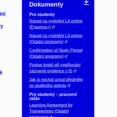
Dokumenty
ání
Pro studenty
Návod na vyplnění LA online
vy
(Erasmus+)
Návod na vyplnění LA online
(Ostatní programy)
Confirmation of Study Period
(Ostatní programy)
Postup kroků při vyplňování
záznamů evidence v IS
ě
Jak si nechat uznat předměty
ze studijního pobytu
Pro studenty – pracovní
stáže
Learning Agreement for
Traineeships (Ostatní