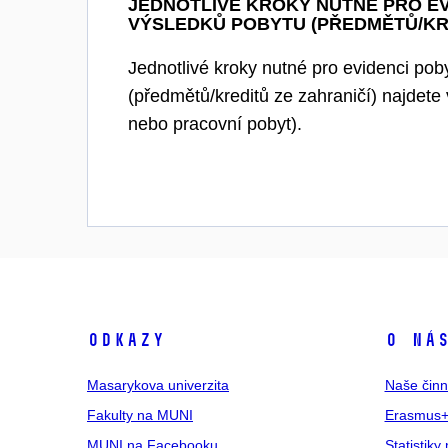
JEDNOTLIVÉ KROKY NUTNÉ PRO EV
VÝSLEDKŮ POBYTU (PŘEDMĚTŮ/KRE
Jednotlivé kroky nutné pro evidenci pob
(předmětů/kreditů ze zahraničí) najdete
nebo pracovní pobyt).
Odkazy
O ná
Masarykova univerzita
Naše činn
Fakulty na MUNI
Erasmus+
MUNI na Facebooku
Statistiky 