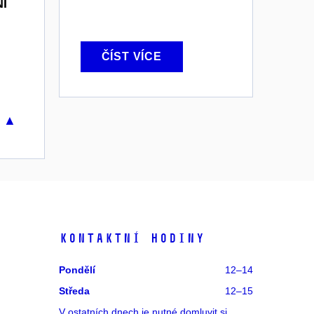
Í
ČÍST VÍCE
u ▲
Kontaktní hodiny
Pondělí
12–14
Středa
12–15
V ostatních dnech je nutné
domluvit si