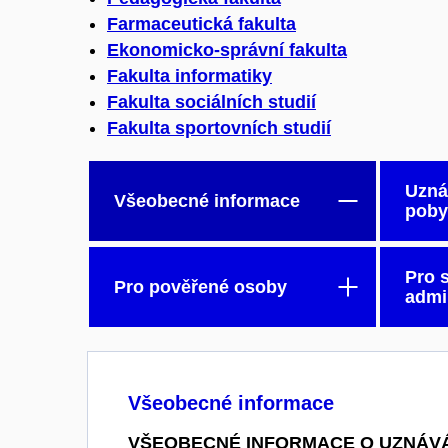
Farmaceutická fakulta
Ekonomicko-správní fakulta
Fakulta informatiky
Fakulta sociálních studií
Fakulta sportovních studií
Uzná
Všeobecné informace
poby
Pro s
Pro pověřené osoby
admin
Všeobecné informace
VŠEOBECNÉ INFORMACE O UZNÁVÁ