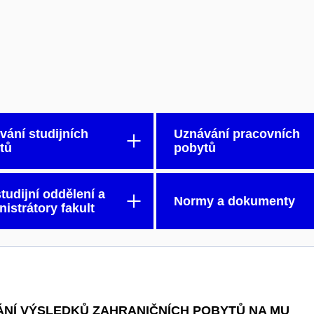
vání studijních
Uznávání pracovních
tů
pobytů
tudijní oddělení a
Normy a dokumenty
istrátory fakult
NÍ VÝSLEDKŮ ZAHRANIČNÍCH POBYTŮ NA MU