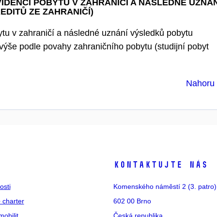
IDENCI POBYTU V ZAHRANIČÍ A NÁSLEDNÉ UZNÁN
DITŮ ZE ZAHRANIČÍ)
ytu v zahraničí a následné uznání výsledků pobytu
 výše podle povahy zahraničního pobytu (studijní pobyt
Nahor
s
Kontaktujte nás
osti
Komenského náměstí 2 (3. patro)
 charter
602 00 Brno
mobilit
Česká republika