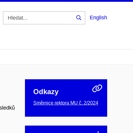
English
Vyhledat
Odkazy
Směrnice rektora MU č. 2/2024
ýsledků